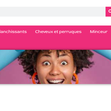
blanchissants
Cheveux et perruques
Minceur