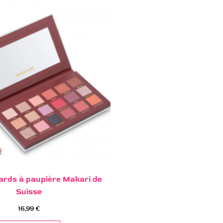
fards à paupière Makari de
Suisse
16,99
€