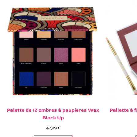
Palette de 12 ombres à paupières Wax
Pallette à 
Black Up
47,99
€