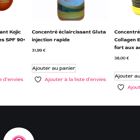
ant Kojic
Concentré éclaircissant Gluta
Concentré
es SPF 90+
injection rapide
Collagen 
fort aux a
31,99
€
38,00
€
Ajouter au panier
Ajouter a
te d’envies
Ajouter à la liste d’envies
Ajout