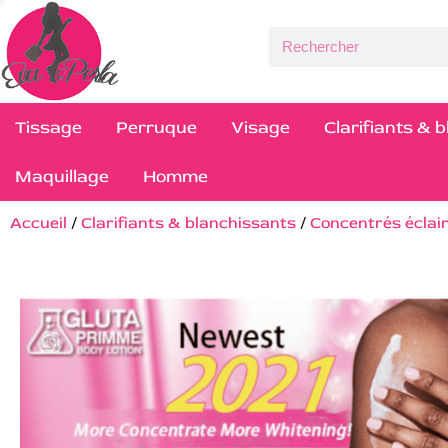
Tissage
Perruque
Visage
Clarifiants & 
Maquillage
Homme
Accueil
/
Clarifiants & blanchissants
/
Concentrés éclai