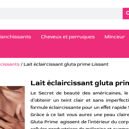
blanchissants
Cheveux et perruques
Minceur
rcissants
/ Lait éclaircissant gluta prime Lissant
Lait éclaircissant gluta pr
Le Secret de beauté des américaines, le 
d’obtenir un teint clair et sans imperfect
formule éclaircissante pour un effet rapide 
Grâce à ce lait vous aurez une peau claire
Gluta Prime agissent de l’intérieur du corp
cellules productrices de mélanine et augmen