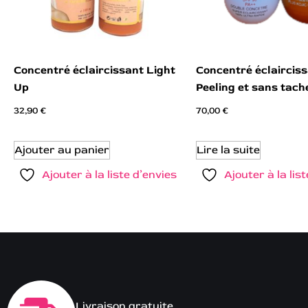
Concentré éclaircissant Light
Concentré éclairciss
Up
Peeling et sans tach
32,90
€
70,00
€
Ajouter au panier
Lire la suite
Ajouter à la liste d’envies
Ajouter à la lis
Livraison gratuite