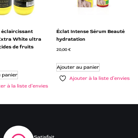
 éclaircissant
Éclat Intense Sérum Beauté
Extra White ultra
hydratation
cides de fruits
20,00
€
Ajouter au panier
u panier
Ajouter à la liste d’envies
er à la liste d’envies
Satisfait