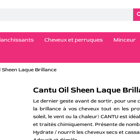
blanchissants
Cheveux et perruques
Minceur
l Sheen Laque Brillance
Cantu Oil Sheen Laque Bril
Le dernier geste avant de sortir, pour une 
la brillance à vos cheveux tout en les p
soleil, le vent ou la chaleur) CANTU est id
et traités chimiquement. Présente de nomb
Hydrate / nourrit les cheveux secs et cass
Adoucit et démêle