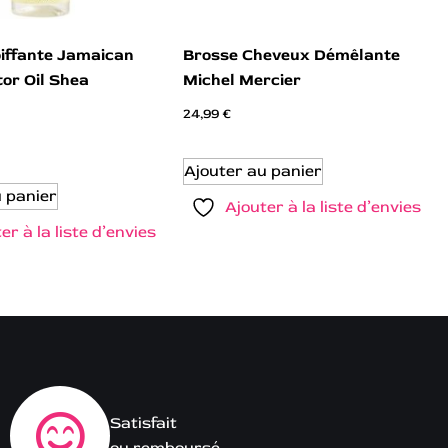
iffante Jamaican
Brosse Cheveux Démêlante
or Oil Shea
Michel Mercier
24,99
€
Ajouter au panier
u panier
Ajouter à la liste d’envies
er à la liste d’envies
Satisfait