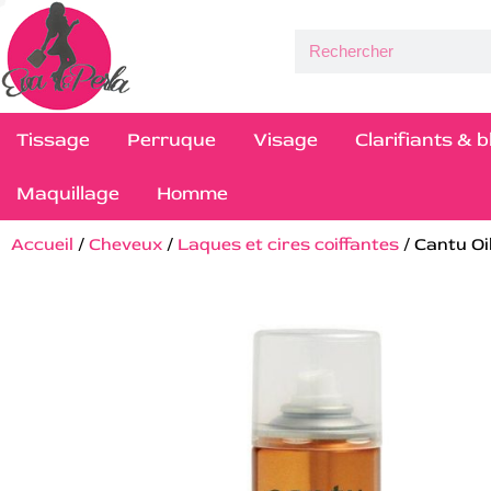
Tissage
Perruque
Visage
Clarifiants & 
Maquillage
Homme
Accueil
/
Cheveux
/
Laques et cires coiffantes
/ Cantu Oi