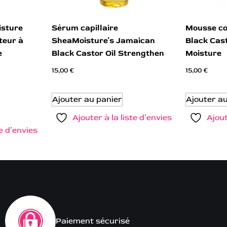
sture
Sérum capillaire
Mousse co
teur à
SheaMoisture’s Jamaican
Black Cast
e
Black Castor Oil Strengthen
Moisture
15,00
€
15,00
€
Ajouter au panier
Ajouter a
Ajouter à la liste d’envies
Ajout
te d’envies
Paiement sécurisé