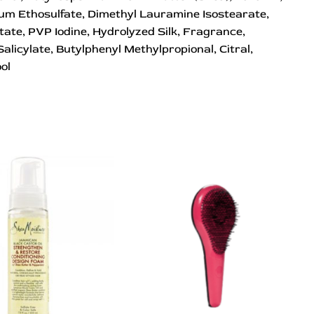
um Ethosulfate, Dimethyl Lauramine Isostearate,
tate, PVP Iodine, Hydrolyzed Silk, Fragrance,
alicylate, Butylphenyl Methylpropional, Citral,
ol