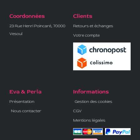
Coordonnées
Clients
23 Rue Henri Poincaré, 70000
Retours et échanges
Vesoul
Votre compte
Eva & Perla
Informations
Présentation
Gestion des cookies
Nous contacter
CGV
Mentions légales