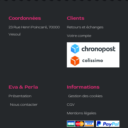
Coordonnées
Clients
23 Rue Henri Poincaré, 70000
Retours et échanges
Vesoul
Votre compte
Eva & Perla
Informations
Présentation
Gestion des cookies
Nous contacter
CGV
Mentions légales