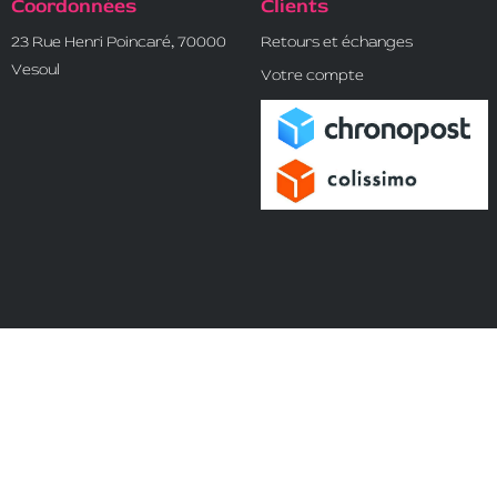
Coordonnées
Clients
23 Rue Henri Poincaré, 70000
Retours et échanges
Vesoul
Votre compte