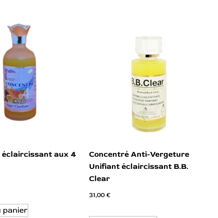
 éclaircissant aux 4
Concentré Anti-Vergeture
Unifiant éclaircissant B.B.
Clear
31,00
€
u panier