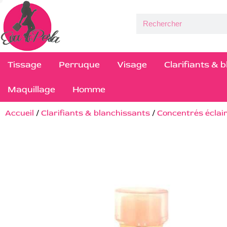
Tissage
Perruque
Visage
Clarifiants & 
Maquillage
Homme
Accueil
/
Clarifiants & blanchissants
/
Concentrés éclai