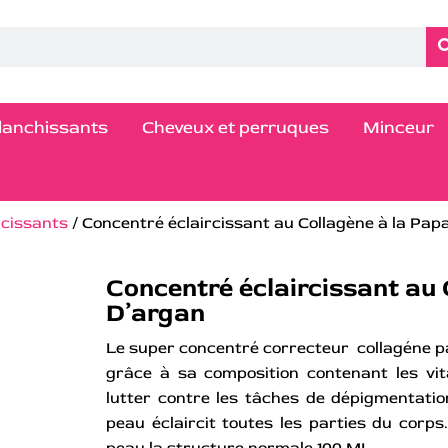
blanchissants
Cheveux et perruques
Minceur
rcissants
/ Concentré éclaircissant au Collagène à la Pap
Concentré éclaircissant au 
D’argan
Le super concentré correcteur collagéne p
grâce à sa composition contenant les vit
lutter contre les tâches de dépigmentation,
peau éclaircit toutes les parties du corps
peau la structure normale.100 ML