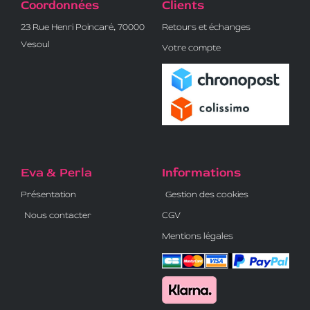
Coordonnées
Clients
23 Rue Henri Poincaré, 70000
Retours et échanges
Vesoul
Votre compte
Eva & Perla
Informations
Présentation
Gestion des cookies
Nous contacter
CGV
Mentions légales