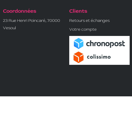
Coordonnées
Clients
23 Rue Henri Poincaré, 70000
Retours et échanges
Vesoul
Votre compte