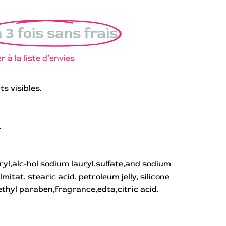
 3 fois sans frais
r à la liste d’envies
s visibles.
.
yl,alc-hol sodium lauryl,sulfate,and sodium
mitat, stearic acid, petroleum jelly, silicone
thyl paraben,fragrance,edta,citric acid.