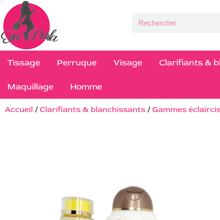
Tissage
Perruque
Visage
Clarifiants & 
Maquillage
Homme
Accueil
/
Clarifiants & blanchissants
/
Gammes éclairci