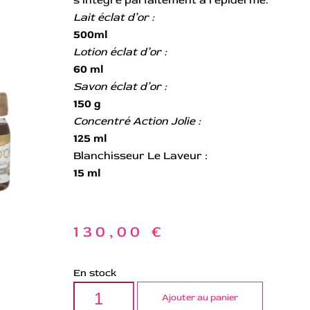
Lait éclat d’or :
500ml
Lotion éclat d’or :
60 ml
Savon éclat d’or :
150 g
Concentré Action Jolie :
125 ml
Blanchisseur Le Laveur :
15 ml
130,00
€
En stock
Ajouter au panier