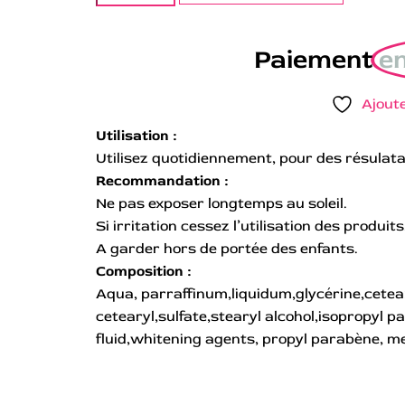
Paiement
en
Ajoute
Utilisation :
Utilisez quotidiennement, pour des résulatat
Recommandation :
Ne pas exposer longtemps au soleil.
Si irritation cessez l’utilisation des produits
A garder hors de portée des enfants.
Composition :
Aqua, parraffinum,liquidum,glycérine,cetear
cetearyl,sulfate,stearyl alcohol,isopropyl pal
fluid,whitening agents, propyl parabène, me