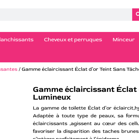
blanchissants
Cheveux et perruques
Minceur
ssantes
/ Gamme éclaircissant Éclat d’or Teint Sans Tâc
Gamme éclaircissant Éclat 
Lumineux
La gamme de toilette Éclat d’or éclaircit,
Adaptée à toute type de peaux, sa formu
éclaircissants ,agissent au cœur des cell
favoriser la disparition des taches brune
s’intègre parfaitement à l’épiderme.