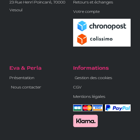
23 Rue Henri Poincaré, 70000
Retours et échanges
Vesoul
Votre compte
Eva & Perla
Informations
Présentation
Gestion des cookies
Nous contacter
CGV
Mentions légales