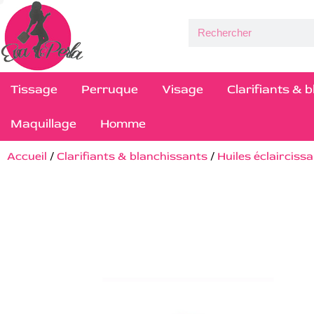
Tissage
Perruque
Visage
Clarifiants & 
Maquillage
Homme
Accueil
/
Clarifiants & blanchissants
/
Huiles éclairciss