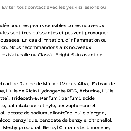
.
Eviter tout contact avec les yeux si lésions ou
dée pour les peaux sensibles ou les nouveaux
mules sont très puissantes et peuvent provoquer
poussées. En cas d’irritation, d’inflammation ou
sation. Nous recommandons aux nouveaux
ons Naturalle ou Classic Bright Skin avant de
xtrait de Racine de Mûrier (Morus Alba), Extrait de
ne, Huile de Ricin Hydrogénée PEG, Arbutine, Huile
te), Trideceth-9, Parfum ( parfum), acide
e, palmitate de rétinyle, benzophénone-4,
l, lactate de sodium, allantoïne, huile d’argan,
cool benzylique, benzoate de benzyle, citronellol,
yl Methylpropional, Benzyl Cinnamate, Limonene,