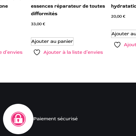
ione
essences réparateur de toutes
hydratati
difformités
20,00
€
33,00
€
Ajouter a
Ajouter au panier
Ajout
te d’envies
Ajouter à la liste d’envies
Paiement sécurisé