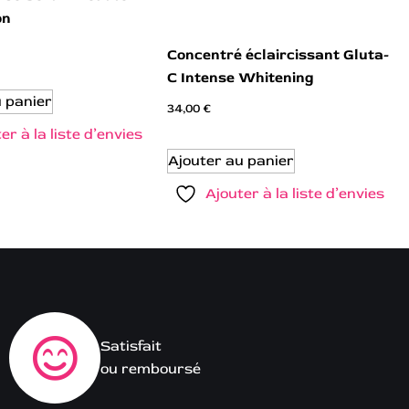
on
Concentré éclaircissant Gluta-
C Intense Whitening
u panier
34,00
€
er à la liste d’envies
Ajouter au panier
Ajouter à la liste d’envies
Satisfait
ou remboursé