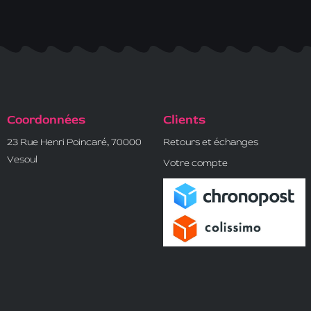
Coordonnées
Clients
23 Rue Henri Poincaré, 70000
Retours et échanges
Vesoul
Votre compte