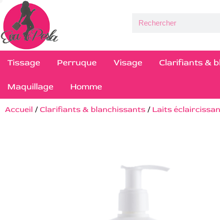
Tissage
Perruque
Visage
Clarifiants & 
Maquillage
Homme
Accueil
/
Clarifiants & blanchissants
/
Laits éclaircissa