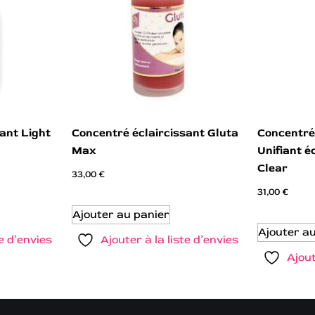
ant Light
Concentré éclaircissant Gluta
Concentré
Max
Unifiant é
Clear
33,00
€
31,00
€
Ajouter au panier
Ajouter a
te d’envies
Ajouter à la liste d’envies
Ajout