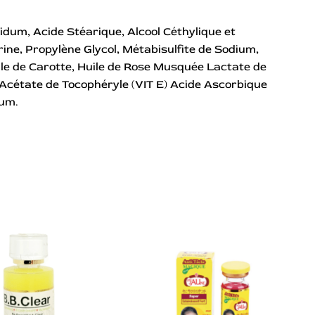
dum, Acide Stéarique, Alcool Céthylique et
rine, Propylène Glycol, Métabisulfite de Sodium,
uile de Carotte, Huile de Rose Musquée Lactate de
 Acétate de Tocophéryle (VIT E) Acide Ascorbique
fum.