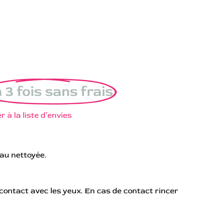
 3 fois sans frais
r à la liste d’envies
eau nettoyée.
 contact avec les yeux. En cas de contact rincer