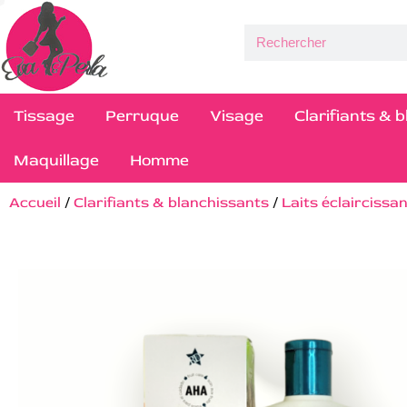
Tissage
Perruque
Visage
Clarifiants & 
Maquillage
Homme
Accueil
/
Clarifiants & blanchissants
/
Laits éclaircissa