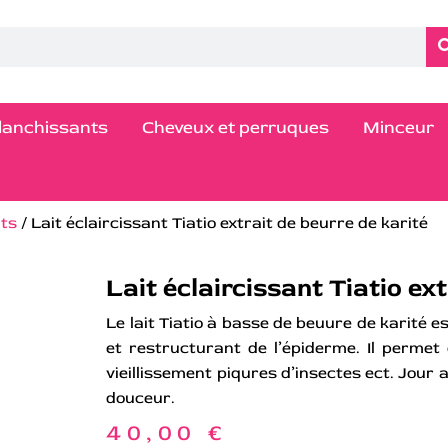
blanchissants
Cheveux et perruques
Minceur
nts
/ Lait éclaircissant Tiatio extrait de beurre de karité
Lait éclaircissant Tiatio ex
Le lait Tiatio à basse de beuure de karité e
et restructurant de l’épiderme. Il permet
vieillissement piqures d’insectes ect. Jour 
douceur.
40,00
€