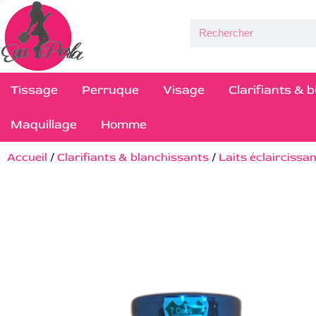
Tissage
Perruque
Visage
Clarifiants & 
Maquillage
Homme
Accueil
/
Clarifiants & blanchissants
/
Laits éclaircissa