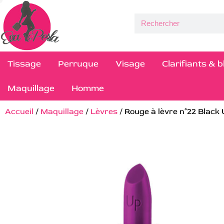
Tissage
Perruque
Visage
Clarifiants & 
Maquillage
Homme
Accueil
/
Maquillage
/
Lèvres
/ Rouge à lèvre n°22 Black