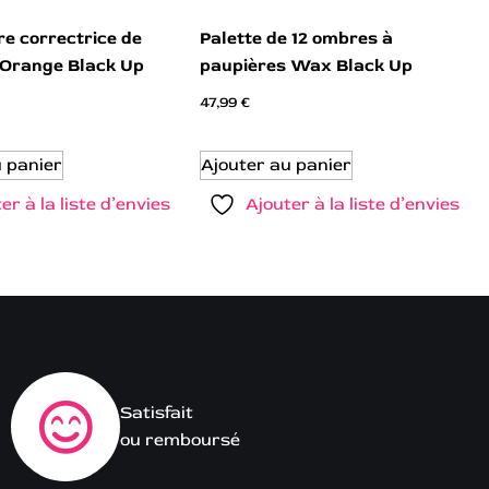
re correctrice de
Palette de 12 ombres à
2 Orange Black Up
paupières Wax Black Up
47,99
€
u panier
Ajouter au panier
er à la liste d’envies
Ajouter à la liste d’envies
Satisfait
ou remboursé