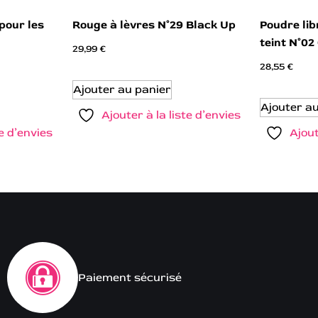
pour les
Rouge à lèvres N°29 Black Up
Poudre lib
teint N°0
29,99
€
28,55
€
Ajouter au panier
Ajouter a
Ajouter à la liste d’envies
te d’envies
Ajout
Paiement sécurisé