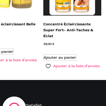
éclaircissant Belle
Concentré Éclaircissante
Super Fort– Anti-Taches &
Éclat
39,00
€
u panier
Ajouter au panier
er à la liste d’envies
Ajouter à la liste d’envies
Satisfait