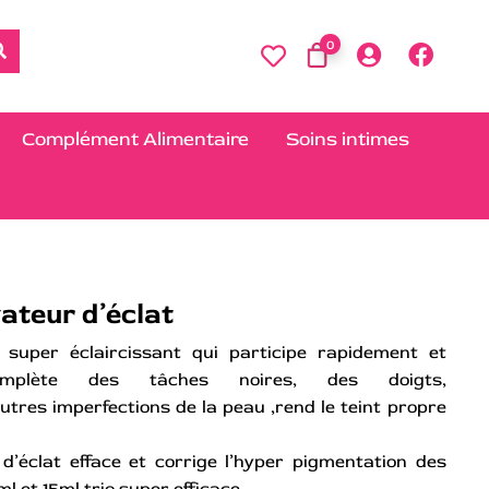
0
Complément Alimentaire
Soins intimes
vateur d’éclat
super éclaircissant qui participe rapidement et
complète des tâches noires, des doigts,
utres imperfections de la peau ,rend le teint propre
’éclat efface et corrige l’hyper pigmentation des
l et 15ml trio super efficace.