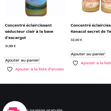
Concentré éclaircissant
Concentré éclaircis
séducteur clair à la bave
Kenacol secret de Te
d’escargot
32,00
€
31,99
€
Ajouter au panier
Ajouter au panier
Ajouter à la lis
Ajouter à la liste d’envies
Livraison gratuite