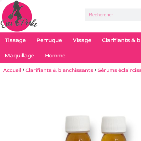
Tissage
Perruque
Visage
Clarifiants & 
Maquillage
Homme
Accueil
/
Clarifiants & blanchissants
/
Sérums éclaircis