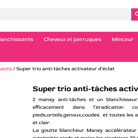
blanchissants
Cheveux et perruques
Minceur
sants
/ Super trio anti-tâches activateur d’éclat
Super trio anti-tâches acti
2 maney anti-tâches et un blanchisseur 
efficacement dans l’éradication 
pieds,orteils,genoux,coudes et toutes les a
et clair.
La goutte blancheur Maney accélérateur d
extrémités pieds et mains les cicatrices.30 m