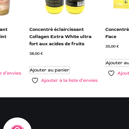
sant
Concentré éclaircissant
Concentré 
int
Collagen Extra White ultra
Face
fort aux acides de fruits
35,00
€
38,00
€
Ajouter a
Ajouter au panier
te d’envies
Ajout
Ajouter à la liste d’envies