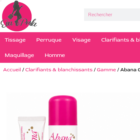
Tissage
Perruque
Visage
Clarifiants & 
Maquillage
Homme
Accueil
/
Clarifiants & blanchissants
/
Gamme
/ Abana G