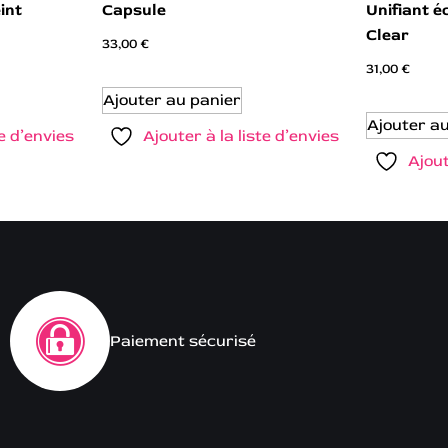
int
Capsule
Unifiant é
Clear
33,00
€
31,00
€
Ajouter au panier
Ajouter a
te d’envies
Ajouter à la liste d’envies
Ajout
Paiement sécurisé