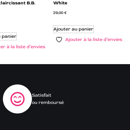
claircissant B.B.
White
29,00
€
Ajouter au panier
u panier
Ajouter à la liste d’envies
er à la liste d’envies
Satisfait
ou remboursé