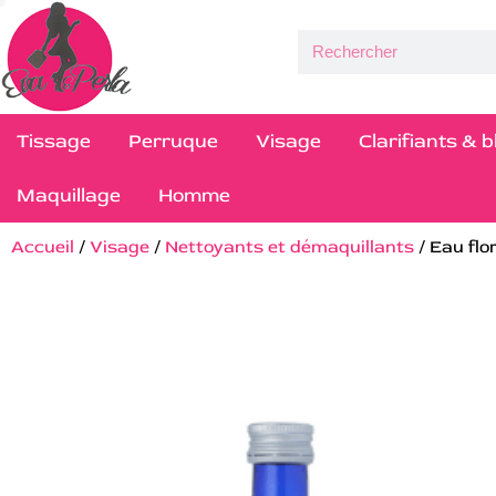
Tissage
Perruque
Visage
Clarifiants & 
Maquillage
Homme
Accueil
/
Visage
/
Nettoyants et démaquillants
/ Eau flo