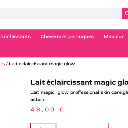
blanchissants
Cheveux et perruques
Minceur
nts
/ Lait éclaircissant magic glow
Lait éclaircissant magic g
Lait magic glow proffessional skin care.gl
action
48,00
€