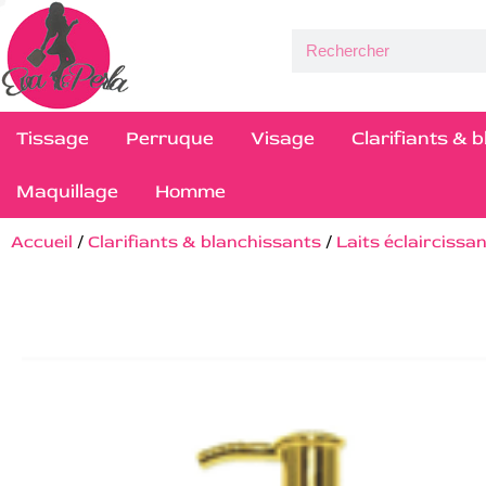
Tissage
Perruque
Visage
Clarifiants & 
Maquillage
Homme
Accueil
/
Clarifiants & blanchissants
/
Laits éclaircissa