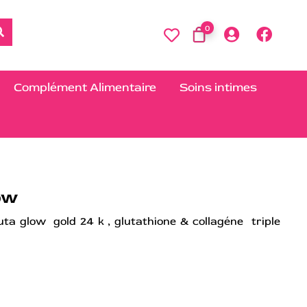
0
Complément Alimentaire
Soins intimes
low
uta glow gold 24 k , glutathione & collagéne triple