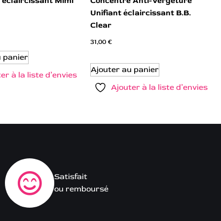
 éclaircissant Mimi
Concentré Anti-Vergeture
Unifiant éclaircissant B.B.
Clear
31,00
€
u panier
Ajouter au panier
er à la liste d’envies
Ajouter à la liste d’envies
Satisfait
ou remboursé