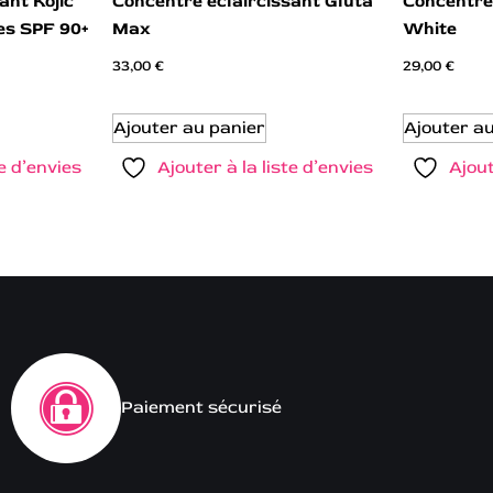
ant Kojic
Concentré éclaircissant Gluta
Concentré
es SPF 90+
Max
White
33,00
€
29,00
€
Ajouter au panier
Ajouter a
te d’envies
Ajouter à la liste d’envies
Ajout
Paiement sécurisé