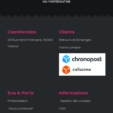
ou remboursé
Coordonnées
Clients
23 Rue Henri Poincaré, 70000
Retours et échanges
Vesoul
Votre compte
Eva & Perla
Informations
Présentation
Gestion des cookies
Nous contacter
CGV