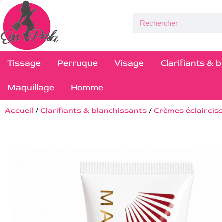
Tissage
Perruque
Visage
Clarifiants & 
Maquillage
Homme
Accueil
/
Clarifiants & blanchissants
/
Crèmes éclaircis