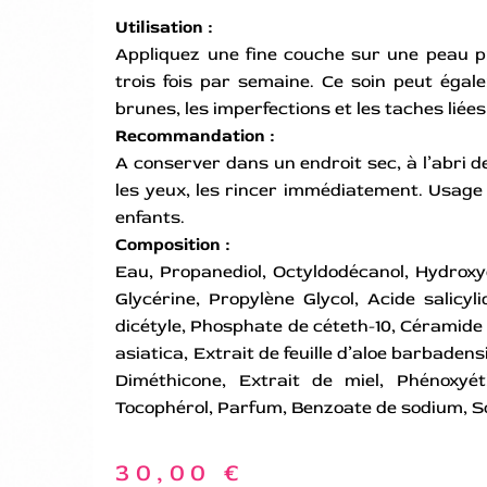
Utilisation :
Appliquez une fine couche sur une peau pr
trois fois par semaine. Ce soin peut égal
brunes, les imperfections et les taches liées 
Recommandation :
A conserver dans un endroit sec, à l’abri d
les yeux, les rincer immédiatement. Usage
enfants.
Composition :
Eau, Propanediol, Octyldodécanol, Hydroxyd
Glycérine, Propylène Glycol, Acide salicy
dicétyle, Phosphate de céteth-10, Céramide
asiatica, Extrait de feuille d’aloe barbad
Diméthicone, Extrait de miel, Phénoxyé
Tocophérol, Parfum, Benzoate de sodium, S
30,00
€