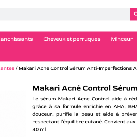
blanchissants
Cheveux et perruques
Minceur
santes
/ Makari Acné Control Sérum Anti-Imperfections
Makari Acné Control Séru
Le sérum Makari Acne Control aide à rédu
grâce à sa formule enrichie en AHA, BHA 
douceur, purifie la peau et aide à préven
respectant l’équilibre cutané. Convient aux
40 ml