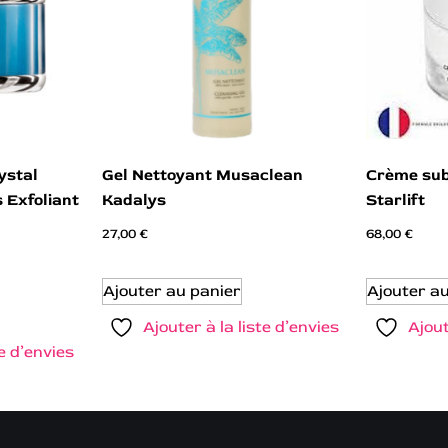
ystal
Gel Nettoyant Musaclean
Crème subl
 Exfoliant
Kadalys
Starlift
27,00
€
68,00
€
Ajouter au panier
Ajouter a
Ajouter à la liste d’envies
Ajout
te d’envies