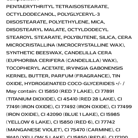
PENTAERYTHRITYL TETRAISOSTEARATE,
OCTYLDODECANOL, POLYGLYCERYL-3
DIISOSTEARATE, POLYETHYLENE, MICA,
DIISOSTEARYL MALATE, OCTYLDODECYL
STEAROYL STEARATE, POLYBUTENE, SILICA, CERA
MICROCRISTALLINA (MICROCRYSTALLINE WAX),
SYNTHETIC BEESWAX, CANDELILLA CERA
(EUPHORBIA CERIFERA (CANDELILLA) WAX),
TOCOPHERYL ACETATE, IRVINGIA GABONENSIS
KERNEL BUTTER, PARFUM (FRAGRANCE), TIN
OXIDE, HYDROGENATED COCO-GLYCERIDES +/- /
May contain: CI 15850 (RED 7 LAKE), CI 77891
(TITANIUM DIOXIDE), CI 45410 (RED 28 LAKE), CI
77491 (IRON OXIDE), CI 77492 (IRON OXIDE), CI 77499
(IRON OXIDE), CI 42090 (BLUE 1 LAKE), CI 15985
(YELLOW 6 LAKE), CI 15850 (RED 6), CI 77742
(MANGANESE VIOLET), CI 75470 (CARMINE), CI
19140 (YELLOW 5 LAKE), CI 15850 (RED 6), CI 17200