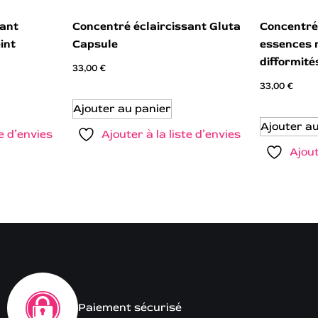
sant
Concentré éclaircissant Gluta
Concentré 
int
Capsule
essences 
difformité
33,00
€
33,00
€
Ajouter au panier
Ajouter a
te d’envies
Ajouter à la liste d’envies
Ajout
Paiement sécurisé