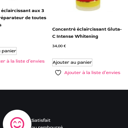
éclaircissant aux 3
réparateur de toutes
s
Concentré éclaircissant Gluta-
C Intense Whitening
34,00
€
u panier
er à la liste d’envies
Ajouter au panier
Ajouter à la liste d’envies
Satisfait
ou remboursé