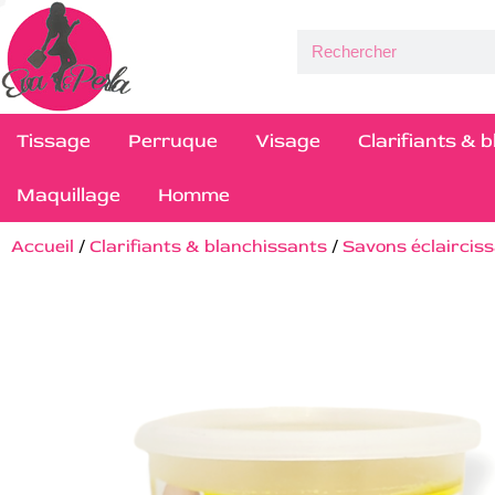
Tissage
Perruque
Visage
Clarifiants & 
Maquillage
Homme
Accueil
/
Clarifiants & blanchissants
/
Savons éclaircis