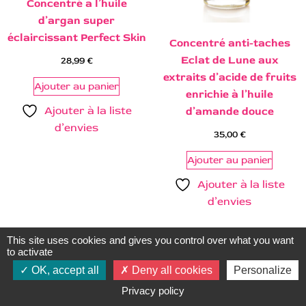
Concentré a l’huile
d’argan super
éclaircissant Perfect Skin
Concentré anti-taches
Eclat de Lune aux
28,99
€
extraits d’acide de fruits
Ajouter au panier
enrichie à l’huile
Ajouter à la liste
d’amande douce
d’envies
35,00
€
Ajouter au panier
Ajouter à la liste
d’envies
This site uses cookies and gives you control over what you want
to activate
OK, accept all
Deny all cookies
Personalize
Privacy policy