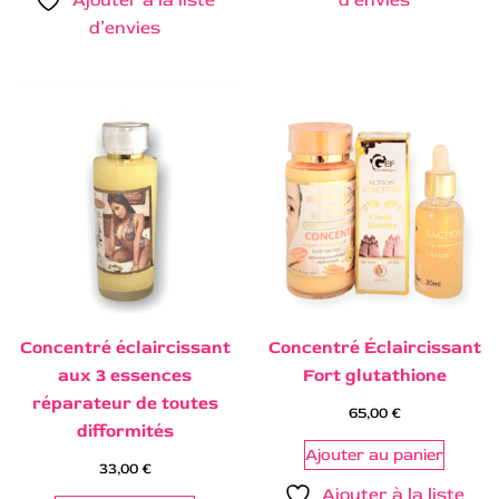
Ajouter à la liste
d’envies
d’envies
Concentré éclaircissant
Concentré Éclaircissant
aux 3 essences
Fort glutathione
réparateur de toutes
65,00
€
difformités
Ajouter au panier
33,00
€
Ajouter à la liste